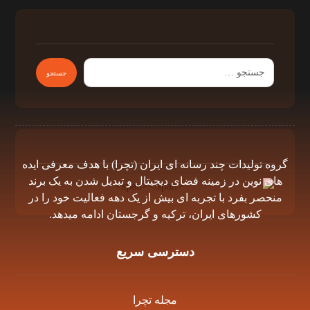
گروه توليدات چند رسانه اى ايران (تچرا) با هدف معرفى ايده
هاى نوين در زمينه فضاى ديجيتال و تبديل شدن به يک برند
منحصر بفرد با تجربه اى بيش از يک دهه فعاليت خود را در
كشورهاى ايران، تركيه و گرجستان ادامه ميدهد.
دسترسی سریع
مجله تچرا