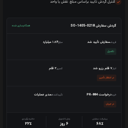
کنترل گردش تأیید براساس مبلغ، نقش یا واحد
گردش سفارش SO-1405-0218
همگام‌سازی شده
سفارش تأیید شد
۱.۸۴ میلیارد
فروش
مبلغ
تکمیل
۷ قلم رزرو شد
۲ قلم
انبار
کسری
در انتظار تأمین
درخواست PR-884
مدیر عملیات
خرید
تأییدکننده
در جریان
پیشرفت سفارش
زمان تا تحویل
حاشیه برآوردی
۶۸٪
۶ روز
۲۲٪