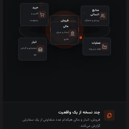
خرید
منابع
تأمین و
انسانی
فروش
پرسنل و عملکرد
درخواست
مالی
سفارش و قرارداد
Tachra ERP
اسناد و جریان
هسته یکپارچه سازمان
نقدی
انبار
عملیات
موجودی و گردش
تولید و پروژه
کالا
چند نسخه از یک واقعیت
فروش، انبار و مالی هرکدام عدد متفاوتی از یک سفارش
گزارش می‌کنند.