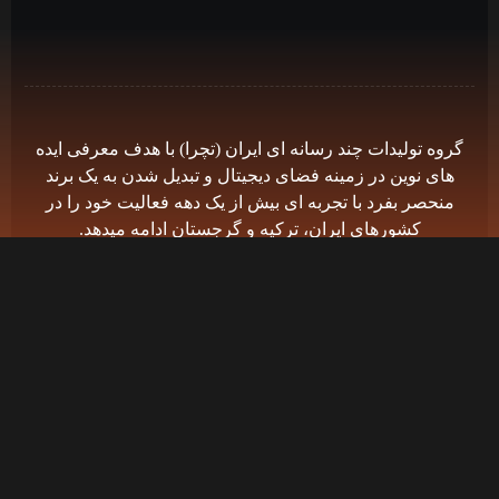
گروه توليدات چند رسانه اى ايران (تچرا) با هدف معرفى ايده
هاى نوين در زمينه فضاى ديجيتال و تبديل شدن به يک برند
منحصر بفرد با تجربه اى بيش از يک دهه فعاليت خود را در
كشورهاى ايران، تركيه و گرجستان ادامه ميدهد.
دسترسی سریع
مجله تچرا
درباره ما
تماس با ما