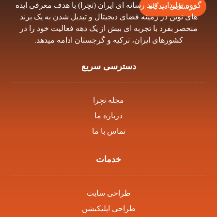
گروه توليدات چند رسانه اى ايران (تچرا) با هدف معرفى ايده
فرستادن دیدگاه
هاى نوين در زمينه فضاى ديجيتال و تبديل شدن به يک برند
منحصر بفرد با تجربه اى بيش از يک دهه فعاليت خود را در
كشورهاى ايران، تركيه و گرجستان ادامه ميدهد.
دسترسی سریع
مجله تچرا
درباره ما
تماس با ما
خدمات
طراحی سایت
طراحی اپلیکیشن