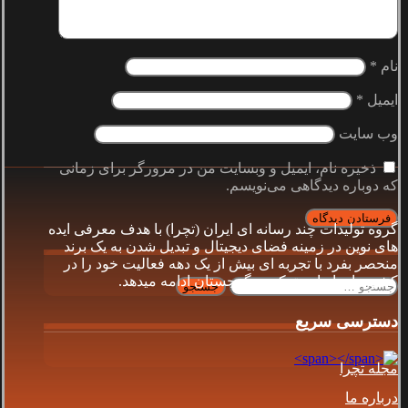
نام
*
ایمیل
*
وب‌ سایت
ذخیره نام، ایمیل و وبسایت من در مرورگر برای زمانی
که دوباره دیدگاهی می‌نویسم.
گروه توليدات چند رسانه اى ايران (تچرا) با هدف معرفى ايده
هاى نوين در زمينه فضاى ديجيتال و تبديل شدن به يک برند
منحصر بفرد با تجربه اى بيش از يک دهه فعاليت خود را در
كشورهاى ايران، تركيه و گرجستان ادامه ميدهد.
جستجو
برای:
دسترسی سریع
مجله تچرا
درباره ما