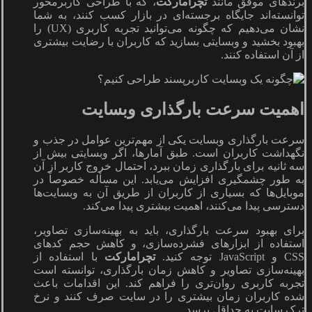
برندهای موفق مانند
تچرامارکت
، که با طراحی کاربرمحور
توانسته‌اند جایگاه برجسته‌ای در بازار کسب کنند، به شما
نشان می‌دهیم که چگونه می‌توانید تجربه کاربری (UX) را
بهبود بخشید و وبسایتی بسازید که کاربران با رضایت بیشتری
از آن استفاده کنند.
اهمیت سرعت بارگذاری وبسایت
سرعت بارگذاری وبسایت یکی از مهم‌ترین عوامل در جذب و
نگهداشت کاربران است. طبق آمارها، اگر وبسایتی بیش از
سه ثانیه برای بارگذاری زمان ببرد، احتمال خروج کاربر از آن
به طور چشمگیری افزایش می‌یابد. این مسأله خصوصاً در
موبایل‌ها که بسیاری از کاربران از طریق آن به وبسایت‌ها
دسترسی پیدا می‌کنند، اهمیت بیشتری پیدا می‌کند.
برای بهبود سرعت بارگذاری، باید به بهینه‌سازی تصاویر،
استفاده از ابزارهای فشرده‌سازی، و کاهش حجم کدهای
CSS و JavaScript توجه کنید.
تچرامارکت
با استفاده از
بهینه‌سازی تصاویر و کاهش زمان بارگذاری، توانسته است
تجربه کاربری روان‌تری را فراهم کند. این اقدامات باعث
شده کاربران زمان بیشتری را در سایت صرف کنند و نرخ
ترک سایت به حداقل برسد.