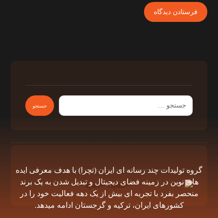
گروه توليدات چند رسانه اى ايران (تچرا) با هدف معرفى ايده
هاى نوين در زمينه فضاى ديجيتال و تبديل شدن به يک برند
منحصر بفرد با تجربه اى بيش از يک دهه فعاليت خود را در
كشورهاى ايران، تركيه و گرجستان ادامه ميدهد.