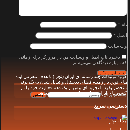
نام
*
ایمیل
*
وب‌ سایت
ذخیره نام، ایمیل و وبسایت من در مرورگر برای زمانی
که دوباره دیدگاهی می‌نویسم.
گروه توليدات چند رسانه اى ايران (تچرا) با هدف معرفى ايده
هاى نوين در زمينه فضاى ديجيتال و تبديل شدن به يک برند
منحصر بفرد با تجربه اى بيش از يک دهه فعاليت خود را در
كشورهاى ايران، تركيه و گرجستان ادامه ميدهد.
جستجو برای:
دسترسی سریع
مجله تچرا