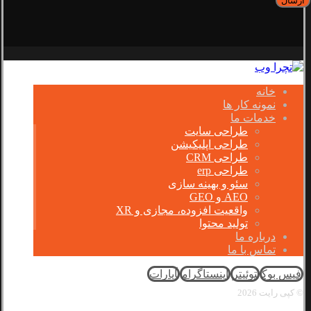
خانه
نمونه کار ها
خدمات ما
طراحی سایت
طراحی اپلیکیشن
طراحی CRM
طراحی erp
سئو و بهینه سازی
AEO و GEO
واقعیت افزوده، مجازی و XR
تولید محتوا
درباره ما
تماس با ما
فیس بوک
توئیتر
اینستاگرام
آپارات
© کپی رایت 2026