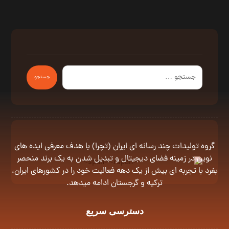
گروه توليدات چند رسانه اى ايران (تچرا) با هدف معرفى ايده هاى
نوين در زمينه فضاى ديجيتال و تبديل شدن به يک برند منحصر
بفرد با تجربه اى بيش از يک دهه فعاليت خود را در كشورهاى ايران،
تركيه و گرجستان ادامه ميدهد.
دسترسی سریع