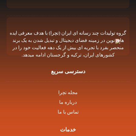
گروه توليدات چند رسانه اى ايران (تچرا) با هدف معرفى ايده
هاى نوين در زمينه فضاى ديجيتال و تبديل شدن به يک برند
منحصر بفرد با تجربه اى بيش از يک دهه فعاليت خود را در
كشورهاى ايران، تركيه و گرجستان ادامه ميدهد.
دسترسی سریع
مجله تچرا
درباره ما
تماس با ما
خدمات